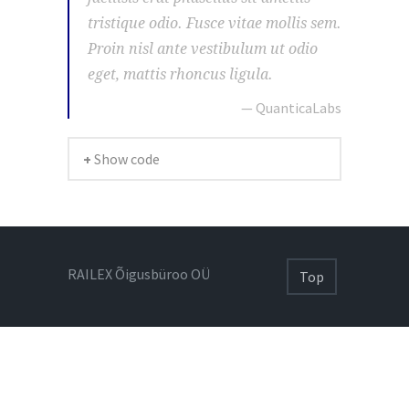
tristique odio. Fusce vitae mollis sem.
Proin nisl ante vestibulum ut odio
eget, mattis rhoncus ligula.
— QuanticaLabs
+ Show code
RAILEX Õigusbüroo OÜ
Top